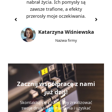
pół
nabrał życia. Ich pomysły są
zas
 i
zawsze trafione, a efekty
przerosły moje oczekiwania.
Katarzyna Wiśniewska
Nazwa firmy
Zacznij współpracę z nami
już dziś!
Skontaktuj się z nami, aby zrealizować
swoje drukarskie marzenia i uzyskać