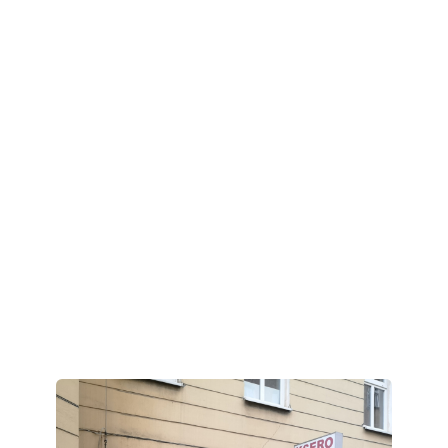
Cenimy innowacyjność, jakość i bliską
współpracę z naszymi klientami, oferując im
wyjątkowe rozwiązania na miarę ich
potrzeb.
Kreatywność
Indywidualne podejście do każdego
projektu.
Terminowość
Dotrzymywanie terminów to nasza
specjalność.