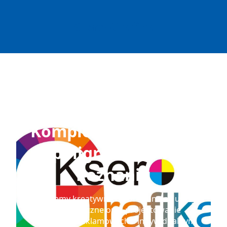
Ksero-Grafika
Kompleksowe usługi
poligraficzne w
Poznaniu
Oferujemy kreatywne i profesjonalne usługi
kserograficzne oraz projektowanie
materiałów reklamowych z indywidualnym