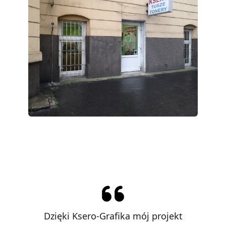
yła
Dzięki Ksero-Grafika mój projekt
Ks